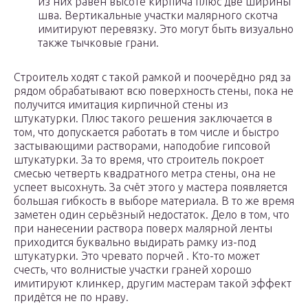
из них равен высоте кирпича плюс две ширины
шва. Вертикальные участки малярного скотча
имитируют перевязку. Это могут быть визуально
также тычковые грани.
Строитель ходят с такой рамкой и поочерёдно ряд за
рядом обрабатывают всю поверхность стены, пока не
получится имитация кирпичной стены из
штукатурки. Плюс такого решения заключается в
том, что допускается работать в том числе и быстро
застывающими растворами, наподобие гипсовой
штукатурки. За то время, что строитель покроет
смесью четверть квадратного метра стены, она не
успеет высохнуть. За счёт этого у мастера появляется
большая гибкость в выборе материала. В то же время
заметен один серьёзный недостаток. Дело в том, что
при нанесении раствора поверх малярной ленты
приходится буквально выдирать рамку из-под
штукатурки. Это чревато порчей . Кто-то может
счесть, что волнистые участки граней хорошо
имитируют клинкер, другим мастерам такой эффект
придётся не по нраву.