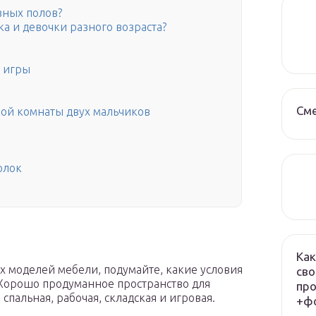
зных полов?
а и девочки разного возраста?
и игры
См
вой комнаты двух мальчиков
олок
Как
х моделей мебели, подумайте, какие условия
сво
 Хорошо продуманное пространство для
про
спальная, рабочая, складская и игровая.
+фо