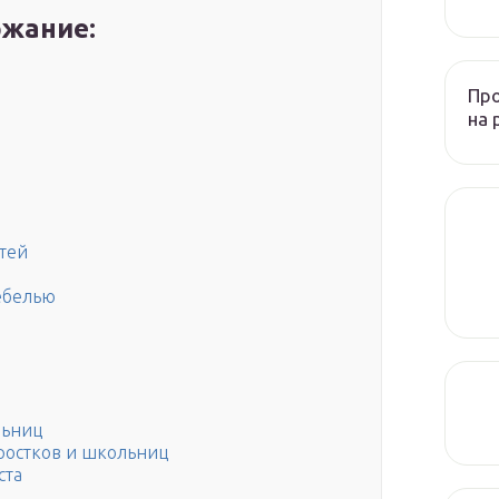
жание:
Пр
на 
етей
ебелью
льниц
ростков и школьниц
ста