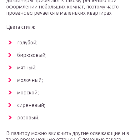
дизайнеры прибегают к такому решению при
оформлении небольших комнат, поэтому часто
прованс встречается в маленьких квартирах
Цвета стиля:
голубой;
бирюзовый;
мятный;
молочный;
морской;
сиреневый;
розовый.
В палитру можно включить другие освежающие и в
то же время нежные оттенки. С помощью такого