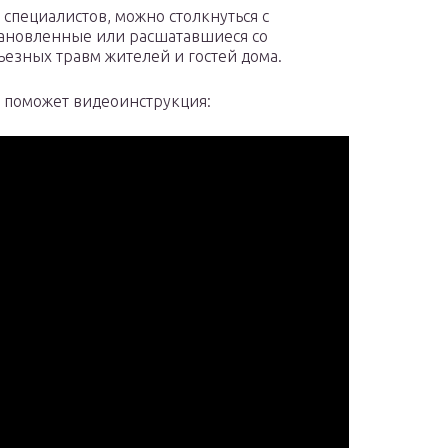
специалистов, можно столкнуться с
тановленные или расшатавшиеся со
ьезных травм жителей и гостей дома.
м поможет видеоинструкция: