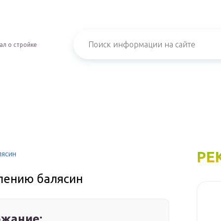
ал о стройке
РЕ
лясин
лению балясин
жание: