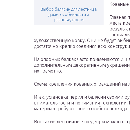
Кованые 
Выбор балясин для лестниц в
доме: особенности и
Главная 
разновидности
места кр
результа
специаль
художественную ковку. Они не будут выбив
достаточно крепко соединяя всю конструк
На опорных балках часто применяются и ш
дополнительным декоративным украшением
их грамотно.
Схема крепления кованых ограждений на 
Итак, установка перил и балясин своими 
внимательности и понимания технологии.
материал требуют своего особого подхода.
Вот такие лестничные шедевры можно встр