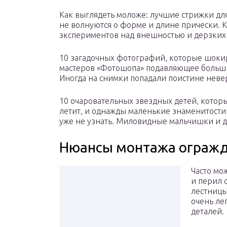
Как выглядеть моложе: лучшие стрижки для т
не волнуются о форме и длине прически. К
экспериментов над внешностью и дерзких 
10 загадочных фотографий, которые шокир
мастеров «Фотошопа» подавляющее больш
Иногда на снимки попадали поистине неве
10 очаровательных звездных детей, котор
летит, и однажды маленькие знаменитости
уже не узнать. Миловидные мальчишки и д
Нюансы монтажа огражд
Часто мо
и перил 
лестницы
очень ле
деталей.