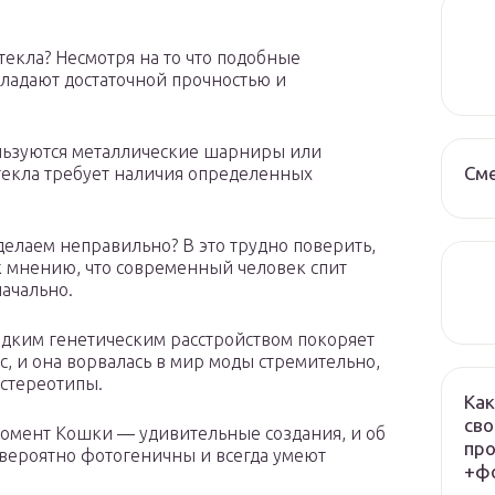
текла? Несмотря на то что подобные
бладают достаточной прочностью и
ользуются металлические шарниры или
См
стекла требует наличия определенных
 делаем неправильно? В это трудно поверить,
к мнению, что современный человек спит
начально.
едким генетическим расстройством покоряет
, и она ворвалась в мир моды стремительно,
 стереотипы.
Как
сво
момент Кошки — удивительные создания, и об
про
евероятно фотогеничны и всегда умеют
+фо