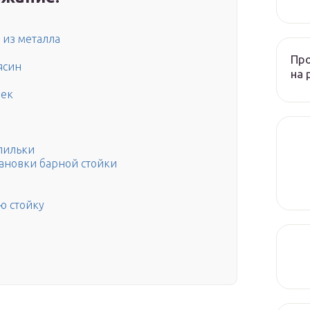
из металла
Пр
ясин
на 
лек
пильки
ановки барной стойки
ю стойку