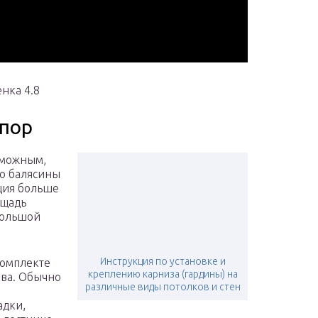
нка 4.8
опор
зможным,
но балясины
ция больше
ощадь
большой
Инструкция по установке и
комплекте
креплению карниза (гардины) на
ева. Обычно
различные виды потолков и стен
адки,