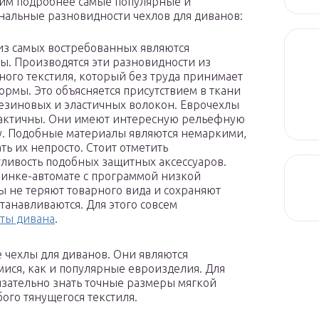
им подробнее самые популярные и
альные разновидности чехлов для диванов:
з самых востребованных являются
ы. Производятся эти разновидности из
ного текстиля, который без труда принимает
рмы. Это объясняется присутствием в ткани
езиновых и эластичных волокон. Еврочехлы
актичны. Они имеют интересную рельефную
у. Подобные материалы являются немаркими,
ть их непросто. Стоит отметить
ливость подобных защитных аксессуаров.
шинке-автомате с программой низкой
ы не теряют товарного вида и сохраняют
танавливаются. Для этого совсем
ты дивана
.
 чехлы для диванов. Они являются
ися, как и популярные евроизделия. Для
язательно знать точные размеры мягкой
бого тянущегося текстиля.