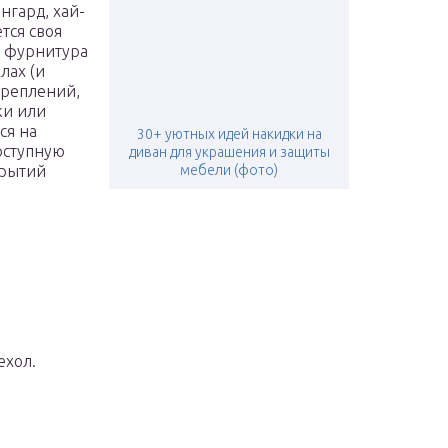
нгард, хай-
тся своя
, фурнитура
лах (и
креплений,
ки или
ся на
30+ уютных идей накидки на
оступную
диван для украшения и защиты
крытий
мебели (фото)
ехол.