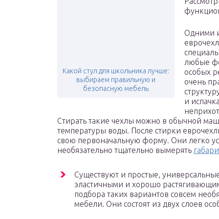
Рассмотр
функцион
Одними и
еврочехл
специаль
любые фо
Какой стул для школьника лучше:
особых р
выбираем правильную и
очень пр
безопасную мебель
структур
и испачка
неприхот
Стирать такие чехлы можно в обычной ма
температуры воды. После стирки еврочехл
свою первоначальную форму. Они легко ус
необязательно тщательно вымерять
габари
Существуют и простые, универсальные
эластичными и хорошо растягивающим
подбора таких вариантов совсем необ
мебели. Они состоят из двух слоев осо