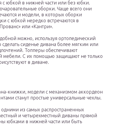
с юбкой в нижней части или без юбки.
очаровательные оборки. Чаще всего они
речаются и модели, в которых оборки
дки с юбкой нередко встречаются в
Прованс» или «Кантри».
удобной можно, используя ортопедический
о сделать сиденье дивана более мягким или
дпочтений. Топперы обеспечивают
й мебели. С их помощью защищают не только
рисутствуют в диване.
ана-книжки, модели с механизмом аккордеон
нтами станут простые универсальные чехлы.
х одними из самых распространенных
хместный и четырехместный диваны прямой
ны юбками в нижней части или быть