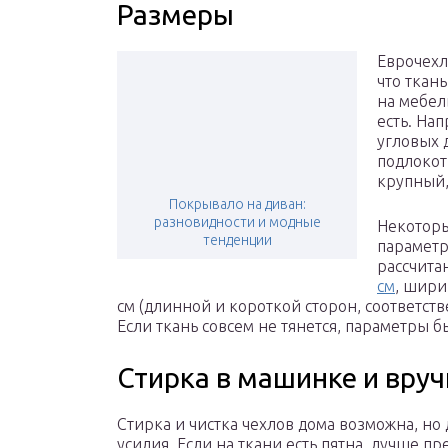
Размеры
Еврочехл
что ткан
на мебел
есть. На
угловых 
подлокот
крупный,
Покрывало на диван:
разновидности и модные
Некоторы
тенденции
параметр
рассчита
см
, шири
см (длинной и короткой сторон, соответств
Если ткань совсем не тянется, параметры
Стирка в машинке и вру
Стирка и чистка чехлов дома возможна, но
усилия. Если на ткани есть пятна, лучше 