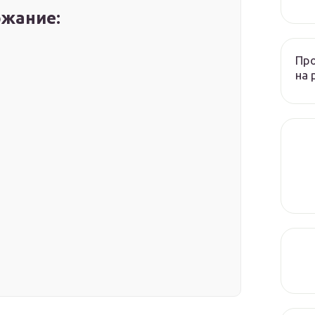
жание:
Пр
на 