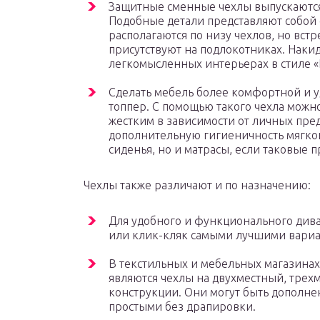
Защитные сменные чехлы выпускаются 
Подобные детали представляют собой 
располагаются по низу чехлов, но вст
присутствуют на подлокотниках. Наки
легкомысленных интерьерах в стиле «
Сделать мебель более комфортной и 
топпер. С помощью такого чехла можн
жестким в зависимости от личных пре
дополнительную гигиеничность мягко
сиденья, но и матрасы, если таковые п
Чехлы также различают и по назначению:
Для удобного и функционального див
или клик-кляк самыми лучшими вариа
В текстильных и мебельных магазина
являются чехлы на двухместный, тре
конструкции. Они могут быть дополне
простыми без драпировки.