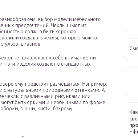
разнообразием, выбор модели мебельного
личных предпочтений. Чехлы шьют из
обенностью должна быть хорошая
зволили создавать чехлы, которые можно
 стульев, диванов
См
чехол не привлекает к себе внимание ни
 – эти изделия создают в стандартных
терьере ему предстоит размещаться. Например,
ли с натуральными природными оттенками. А
ие чехлы с различными рисунками или
а могут быть яркими и необычными по форме
 оборки, рюши, кисти, бахрому.
Как
сво
про
+фо