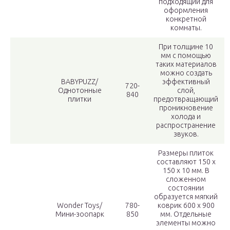
подходящий для
оформления
конкретной
комнаты.
При толщине 10
мм с помощью
таких материалов
можно создать
BABYPUZZ/
эффективный
720-
Однотонные
слой,
840
плитки
предотвращающий
проникновение
холода и
распространение
звуков.
Размеры плиток
составляют 150 х
150 х 10 мм. В
сложенном
состоянии
образуется мягкий
Wonder Toys/
780-
коврик 600 х 900
Мини-зоопарк
850
мм. Отдельные
элементы можно