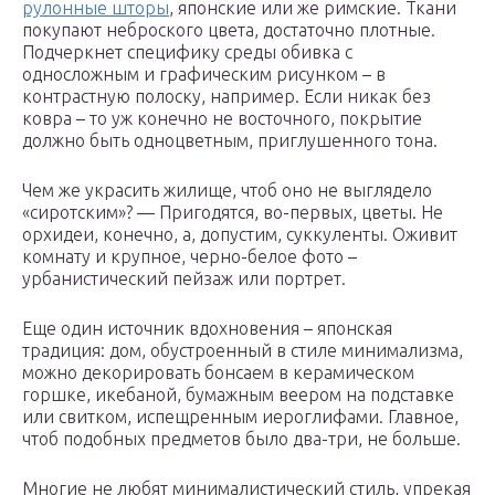
рулонные шторы
, японские или же римские. Ткани
покупают неброского цвета, достаточно плотные.
Подчеркнет специфику среды обивка с
односложным и графическим рисунком – в
контрастную полоску, например. Если никак без
ковра – то уж конечно не восточного, покрытие
должно быть одноцветным, приглушенного тона.
Чем же украсить жилище, чтоб оно не выглядело
«сиротским»? — Пригодятся, во-первых, цветы. Не
орхидеи, конечно, а, допустим, суккуленты. Оживит
комнату и крупное, черно-белое фото –
урбанистический пейзаж или портрет.
Еще один источник вдохновения – японская
традиция: дом, обустроенный в стиле минимализма,
можно декорировать бонсаем в керамическом
горшке, икебаной, бумажным веером на подставке
или свитком, испещренным иероглифами. Главное,
чтоб подобных предметов было два-три, не больше.
Многие не любят минималистический стиль, упрекая