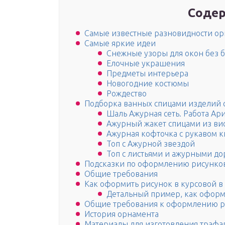
Содер
Самые известные разновидности ор
Самые яркие идеи
Снежные узоры для окон без 
Елочные украшения
Предметы интерьера
Новогодние костюмы
Рождество
Подборка ванных спицами изделий 
Шаль Ажурная сеть. Работа Ар
Ажурный жакет спицами из ви
Ажурная кофточка с рукавом 
Топ с Ажурной звездой
Топ с листьями и ажурными д
Подсказки по оформлению рисунко
Общие требования
Как оформить рисунок в курсовой в
Детальный пример, как оформи
Общие требования к оформлению р
История орнамента
Материалы для изготовления траф