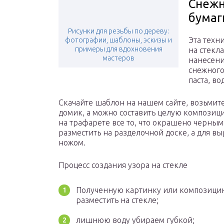
Снежн
бумаг
Рисунки для резьбы по дереву:
Эта техн
фотографии, шаблоны, эскизы и
примеры для вдохновения
на стекл
мастеров
нанесени
снежного
паста, во
Скачайте шаблон на нашем сайте, возьмите
домик, а можно составить целую композиц
на трафарете все то, что окрашено черным
разместить на разделочной доске, а для в
ножом.
Процесс создания узора на стекле
Полученную картинку или композицию
разместить на стекле;
лишнюю воду убираем губкой;