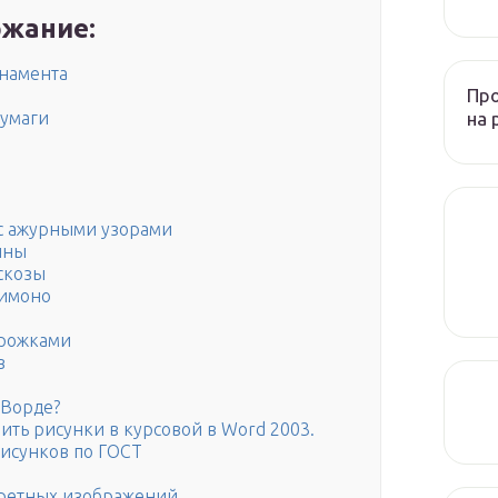
жание:
намента
Пр
на 
бумаги
с ажурными узорами
ины
скозы
кимоно
орожками
в
 Ворде?
ть рисунки в курсовой в Word 2003.
исунков по ГОСТ
аретных изображений