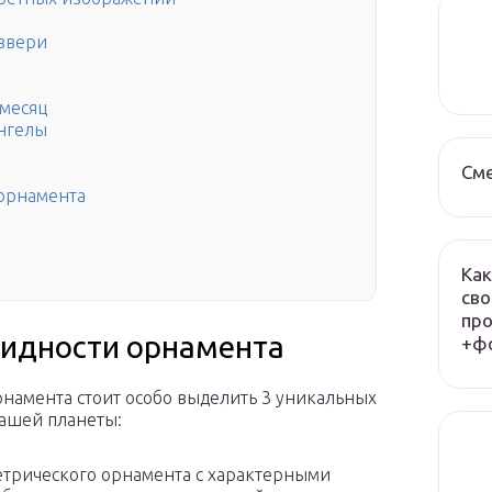
звери
 месяц
нгелы
См
 орнамента
Как
сво
про
видности орнамента
+фо
намента стоит особо выделить 3 уникальных
нашей планеты:
трического орнамента с характерными