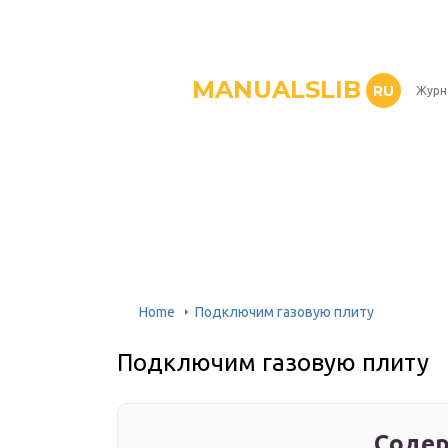
MANUALSLIB
RU
Журн
Home
Подключим газовую плиту
Подключим газовую плиту
Содер