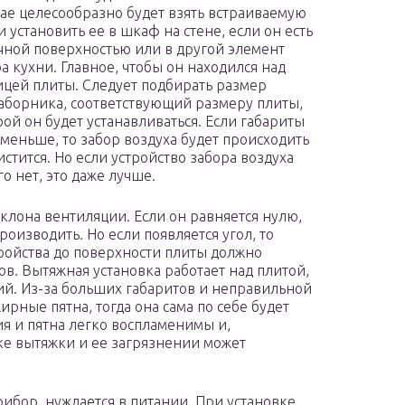
чае целесообразно будет взять встраиваемую
 установить ее в шкаф на стене, если он есть
чной поверхностью или в другой элемент
а кухни. Главное, чтобы он находился над
цей плиты. Следует подбирать размер
аборника, соответствующий размеру плиты,
рой он будет устанавливаться. Если габариты
 меньше, то забор воздуха будет происходить
истится. Но если устройство забора воздуха
о нет, это даже лучше.
аклона вентиляции. Если он равняется нулю,
оизводить. Но если появляется угол, то
тройства до поверхности плиты должно
ов. Вытяжная установка работает над плитой,
ий. Из-за больших габаритов и неправильной
ирные пятна, тогда она сама по себе будет
ния и пятна легко воспламенимы и,
ке вытяжки и ее загрязнении может
ибор, нуждается в питании. При установке