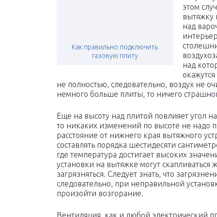
этом слу
вытяжку и
над варо
интерьер
столешни
Как правильно подключить
воздухоз
газовую плиту
над кото
окажутся
не полностью, следовательно, воздух не оч
немного больше плиты, то ничего страшног
Еще на высоту над плитой повлияет угол н
то никаких изменений по высоте не надо пр
расстояние от нижнего края вытяжного ус
составлять порядка шестидесяти сантиметр
где температура достигает высоких значен
установки на вытяжке могут скапливаться ж
загрязняться. Следует знать, что загрязне
следовательно, при неправильной установ
произойти возгорание.
Вентиляция, как и любой электрический пр