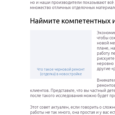
но и наши производители показывают всё 
множество отличных отделочных материал
Наймите компетентных 
Экономия
чтобы со
новой ме
плане, н
работу п
рискуете
неровно 
другие «
Что такое черновой ремонт
(отделка) в новостройке
Внимател
ремонтов
клиентов. Представьте, что вы частный дет
после такого исследования можно будет п
Этот совет актуален, если говорить о сло
работы не так много, она простая и у вас е