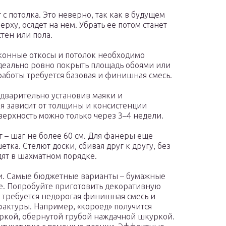
 с потолка. Это неверно, так как в будущем
рху, осядет на нем. Убрать ее потом станет
тен или пола.
конные откосы и потолок необходимо
деально ровно покрыть площадь обоями или
работы требуется базовая и финишная смесь.
дварительно установив маяки и
я зависит от толщины и консистенции
верхность можно только через 3–4 недели.
 – шаг не более 60 см. Для фанеры еще
тка. Стелют доски, сбивая друг к другу, без
дят в шахматном порядке.
ми. Самые бюджетные варианты – бумажные
ее. Попробуйте приготовить декоративную
о требуется недорогая финишная смесь и
фактуры. Например, «короед» получится
ркой, обернутой грубой наждачной шкуркой.