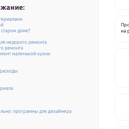
жание:
атериалами
Пр
ей
на 
 старом доме?
для недорого ремонта
го ремонта
емонт маленькой кухни
 расходы
ериала
ельно: программы для дизайнера