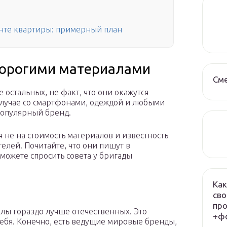
онте квартиры: примерный план
дорогими материалами
См
е остальных, не факт, что они окажутся
 случае со смартфонами, одеждой и любыми
популярный бренд.
 не на стоимость материалов и известность
елей. Почитайте, что они пишут в
 можете спросить совета у бригады
Как
сво
про
алы гораздо лучше отечественных. Это
+фо
себя. Конечно, есть ведущие мировые бренды,