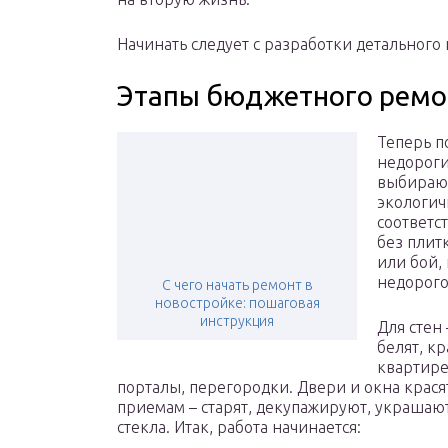
Начинать следует с разработки детального 
Этапы бюджетного ремо
Теперь п
недороги
выбирают
экологич
соответс
без плит
или бой,
недорого
С чего начать ремонт в
новостройке: пошаговая
инструкция
Для стен
белят, к
квартире
порталы, перегородки. Двери и окна крас
приемам – старят, декупажируют, украшаю
стекла. Итак, работа начинается: