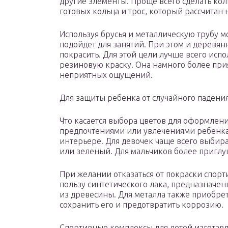
другие элементы. Проще всего сделать коль
готовых кольца и трос, который рассчитан
Используя брусья и металлическую трубу м
подойдет для занятий. При этом и деревя
покрасить. Для этой цели лучше всего исп
резиновую краску. Она намного более прия
неприятных ощущений.
Для защиты ребенка от случайного падения
Что касается выбора цветов для оформлени
предпочтениями или увлечениями ребенка. 
интерьере. Для девочек чаще всего выбир
или зеленый. Для мальчиков более приглу
При желании отказаться от покраски спорт
пользу синтетического лака, предназначе
из древесины. Для металла также приобре
сохранить его и предотвратить коррозию.
Спортивные комплексы для детей изготавл