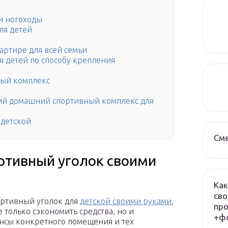
 и ногоходы
ля детей
артире для всей семьи
 детей по способу крепления
ный комплекс
ий домашний спортивный комплекс для
 детской
См
ортивный уголок своими
Как
сво
ортивный уголок для
детской своими руками
,
про
е только сэкономить средства, но и
+фо
ансы конкретного помещения и тех