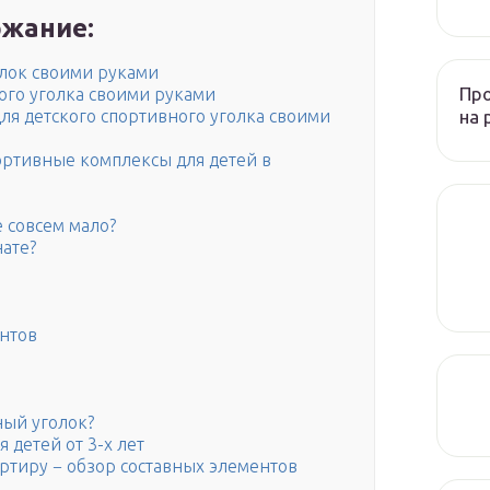
жание:
олок своими руками
Пр
ого уголка своими руками
на 
для детского спортивного уголка своими
ортивные комплексы для детей в
е совсем мало?
нате?
нтов
ный уголок?
 детей от 3-х лет
ртиру − обзор составных элементов