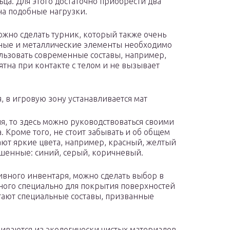
ца. Для этого достаточно приобрести два
 на подобные нагрузки.
ожно сделать турник, который также очень
нные и металлические элементы необходимо
ользовать современные составы, например,
тна при контакте с телом и не вызывает
, в игровую зону устанавливается мат
я, то здесь можно руководствоваться своими
Кроме того, не стоит забывать и об общем
ают яркие цвета, например, красный, желтый
шенные: синий, серый, коричневый.
ивного инвентаря, можно сделать выбор в
нного специально для покрытия поверхностей
тают специальные составы, призванные
иваются из экологически чистых материалов