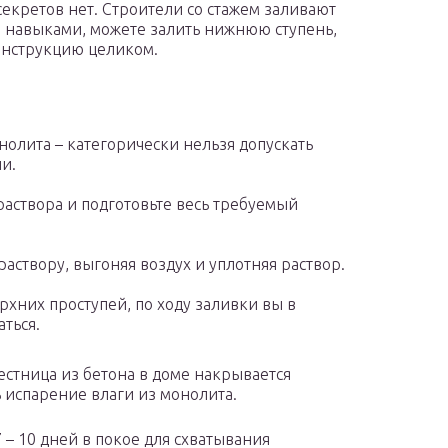
секретов нет. Строители со стажем заливают
и навыками, можете залить нижнюю ступень,
конструкцию целиком.
олита – категорически нельзя допускать
и.
раствора и подготовьте весь требуемый
аствору, выгоняя воздух и уплотняя раствор.
рхних проступей, по ходу заливки вы в
ться.
лестница из бетона в доме накрывается
 испарение влаги из монолита.
 – 10 дней в покое для схватывания