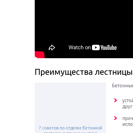
Преимущества лестницы 
Бетонные
усто
друг
проч
испо
7 советов по отделке бетонной