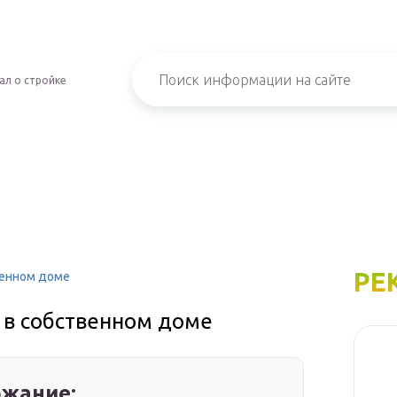
ал о стройке
РЕ
венном доме
 в собственном доме
жание: