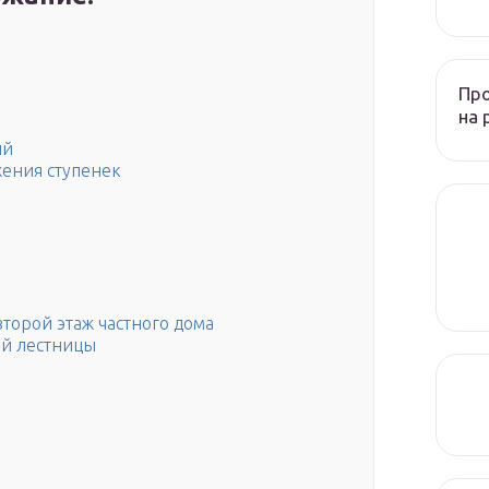
Пр
на 
ий
жения ступенек
торой этаж частного дома
ой лестницы