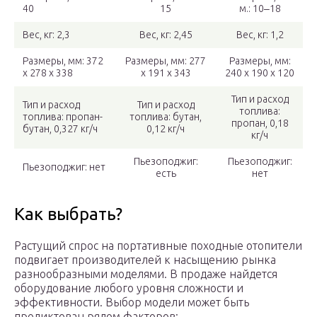
40
15
м.: 10‒18
Вес, кг: 2,3
Вес, кг: 2,45
Вес, кг: 1,2
Размеры, мм: 372
Размеры, мм: 277
Размеры, мм:
х 278 х 338
х 191 х 343
240 х 190 х 120
Тип и расход
Тип и расход
Тип и расход
топлива:
топлива: пропан-
топлива: бутан,
пропан, 0,18
бутан, 0,327 кг/ч
0,12 кг/ч
кг/ч
Пьезоподжиг:
Пьезоподжиг:
Пьезоподжиг: нет
есть
нет
Как выбрать?
Растущий спрос на портативные походные отопители
подвигает производителей к насыщению рынка
разнообразными моделями. В продаже найдется
оборудование любого уровня сложности и
эффективности. Выбор модели может быть
продиктован рядом факторов: