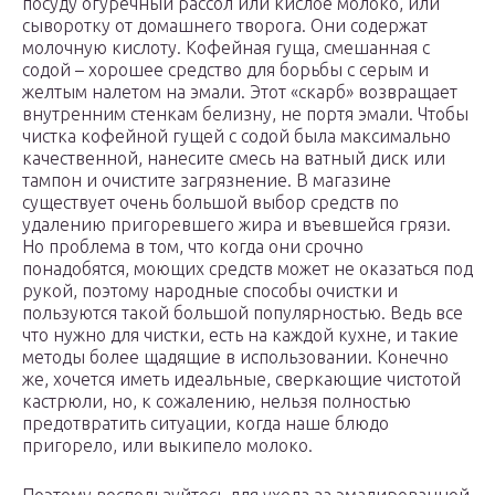
посуду огуречный рассол или кислое молоко, или
сыворотку от домашнего творога. Они содержат
молочную кислоту. Кофейная гуща, смешанная с
содой – хорошее средство для борьбы с серым и
желтым налетом на эмали. Этот «скарб» возвращает
внутренним стенкам белизну, не портя эмали. Чтобы
чистка кофейной гущей с содой была максимально
качественной, нанесите смесь на ватный диск или
тампон и очистите загрязнение. В магазине
существует очень большой выбор средств по
удалению пригоревшего жира и въевшейся грязи.
Но проблема в том, что когда они срочно
понадобятся, моющих средств может не оказаться под
рукой, поэтому народные способы очистки и
пользуются такой большой популярностью. Ведь все
что нужно для чистки, есть на каждой кухне, и такие
методы более щадящие в использовании. Конечно
же, хочется иметь идеальные, сверкающие чистотой
кастрюли, но, к сожалению, нельзя полностью
предотвратить ситуации, когда наше блюдо
пригорело, или выкипело молоко.