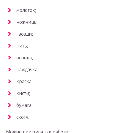
молоток;
ножницы;
гвозди;
нить;
основа;
наждачка;
краска;
кисти;
бумага;
скотч.
Можно приступать к работе.