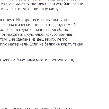
тика, отличается твердостью и устойчивостью
сины есть и существенные минусы.
шениях. Их хорошо использовать при
и систематически превышать допустимый
ковая конструкция начнет прогибаться.
 принюхаться к сушилке: искусственный
струкция сделана из дешевого, легко
ю материала. Если на балконе курят, такая
трукции. У металла много преимуществ,
шки, делают из нержавеющей стали, но