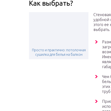
Как выбрать?
Стеновая
удобной 
этого ее
выбрать.
Разм
загр
Просто и практично: потолочная
возм
сушилка для белья на балкон
Имен
явля
габа
Чем 
бель
этих
труб
Прио
испо