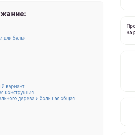
жание:
Пр
на 
и для белья
ый вариант
ая конструкция
урального дерева и большая общая