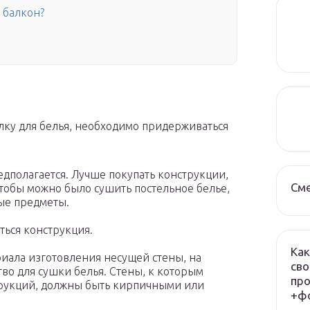
 балкон?
ку для белья, необходимо придерживаться
едполагается. Лучше покупать конструкции,
См
обы можно было сушить постельное белье,
ые предметы.
ться конструкция.
Как
риала изготовления несущей стены, на
сво
во для сушки белья. Стены, к которым
про
рукций, должны быть кирпичными или
+фо