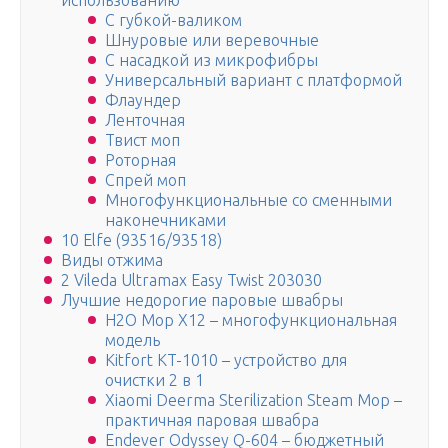
использованию
С губкой-валиком
Шнуровые или веревочные
С насадкой из микрофибры
Универсальный вариант с платформой
Флаундер
Ленточная
Твист моп
Роторная
Спрей моп
Многофункциональные со сменными
наконечниками
10 Elfe (93516/93518)
Виды отжима
2 Vileda Ultramax Easy Twist 203030
Лучшие недорогие паровые швабры
H2O Mop X12 – многофункциональная
модель
Kitfort KT-1010 – устройство для
очистки 2 в 1
Xiaomi Deerma Sterilization Steam Mop –
практичная паровая швабра
Endever Odyssey Q-604 – бюджетный