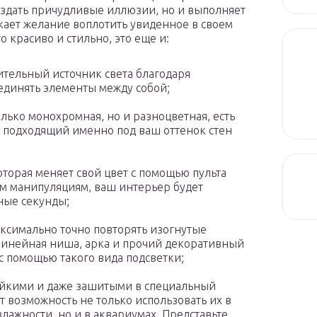
создать причудливые иллюзии, но и выполняет
ает желание воплотить увиденное в своем
о красиво и стильно, это еще и:
ительный источник света благодаря
единять элементы между собой;
олько монохромная, но и разноцветная, есть
 подходящий именно под ваш оттенок стен
оторая меняет свой цвет с помощью пульта
м манипуляциям, ваш интерьер будет
ные секунды;
аксимально точно повторять изогнутые
олинейная ниша, арка и прочий декоративный
с помощью такого вида подсветки;
ойкими и даже зашитыми в специальный
 возможность не только использовать их в
жности, но и в аквариумах. Представьте,