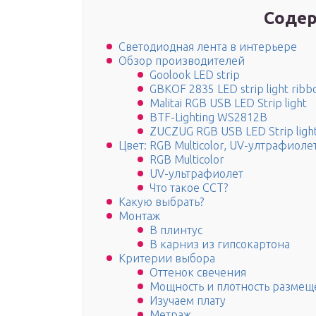
Содер
Светодиодная лента в интерьере
Обзор производителей
Goolook LED strip
GBKOF 2835 LED strip light ribb
Malitai RGB USB LED Strip light
BTF-Lighting WS2812B
ZUCZUG RGB USB LED Strip ligh
Цвет: RGB Multicolor, UV-ултрафиоле
RGB Multicolor
UV-ультрафиолет
Что такое CCT?
Какую выбрать?
Монтаж
В плинтус
В карниз из гипсокартона
Критерии выбора
Оттенок свечения
Мощность и плотность размещ
Изучаем плату
Метраж