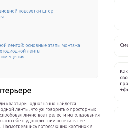
диодной подсветки штор
ты
См
ной лентой: основные этапы монтажа
ветодиодной ленты
о помещения
Как
сво
про
нтерьере
+фо
ди квартиры, однозначно найдется
одной ленты, что уж говорить о просторных
испробовал лично все прелести использования
зать себе в удовольствии осветить с ее
. Насмотревшись потрясающих картинок в