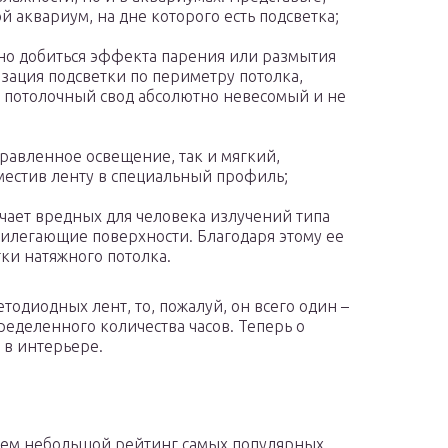
 аквариум, на дне которого есть подсветка;
о добиться эффекта парения или размытия
зация подсветки по периметру потолка,
то потолочный свод абсолютно невесомый и не
правленное освещение, так и мягкий,
оместив ленту в специальный профиль;
учает вредных для человека излучений типа
рилегающие поверхности. Благодаря этому ее
ки натяжного потолка.
етодиодных лент, то, пожалуй, он всего один –
еделенного количества часов. Теперь о
 в интерьере.
ем небольшой рейтинг самых популярных