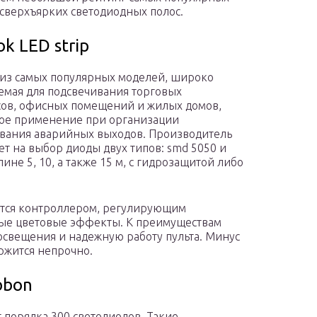
сверхъярких светодиодных полос.
k LED strip
 из самых популярных моделей, широко
емая для подсвечивания торговых
ов, офисных помещений и жилых домов,
ое применение при организации
вания аварийных выходов. Производитель
ет на выбор диоды двух типов: smd 5050 и
ине 5, 10, а также 15 м, с гидрозащитой либо
ются контроллером, регулирующим
ые цветовые эффекты. К преимуществам
 освещения и надежную работу пульта. Минус
ржится непрочно.
ibbon
 порядка 300 светодиодов. Такие