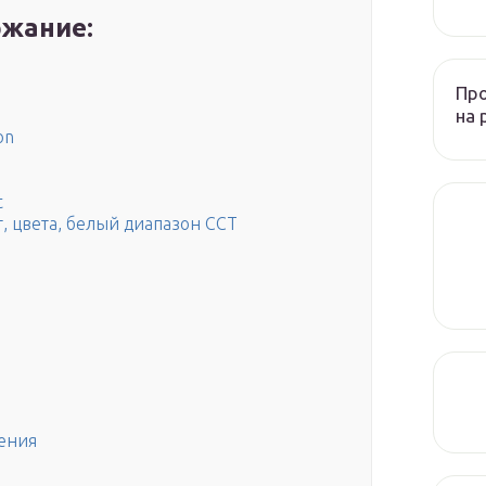
жание:
Пр
на 
on
t
т, цвета, белый диапазон CCT
ения