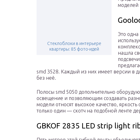
моделей 
Gooloo
Это одна
использу
Стеклоблоки в интерьере
комплекс
квартиры: 85 фото-идей
нашла св
подсвечи
предлага
smd 3528. Каждый из них имеет версии в дл
без неё.
Полосы smd 5050 дополнительно оборуду
освещение и позволяющим создавать разн
модели относят высокое качество, яркость
только один — скотч на подобной ленте де
GBKOF 2835 LED strip light r
Пять метров этой гибкой ленты объединяет