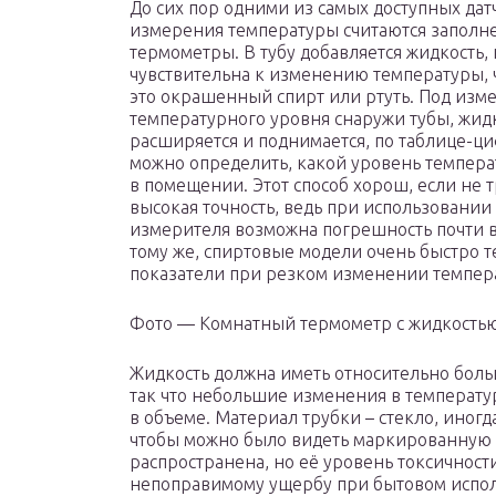
До сих пор одними из самых доступных дат
измерения температуры считаются запол
термометры. В тубу добавляется жидкость,
чувствительна к изменению температуры, 
это окрашенный спирт или ртуть. Под из
температурного уровня снаружи тубы, жид
расширяется и поднимается, по таблице-ц
можно определить, какой уровень темпера
в помещении. Этот способ хорош, если не 
высокая точность, ведь при использовании
измерителя возможна погрешность почти в 
тому же, спиртовые модели очень быстро 
показатели при резком изменении темпера
Фото — Комнатный термометр с жидкость
Жидкость должна иметь относительно бол
так что небольшие изменения в температ
в объеме. Материал трубки – стекло, иногд
чтобы можно было видеть маркированную т
распространена, но её уровень токсичност
непоправимому ущербу при бытовом испо