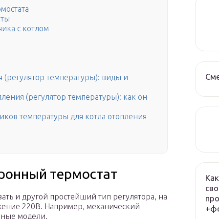
рмостата
аты
чика с котлом
См
 (регулятор температуры): виды и
ления (регулятор температуры): как он
иков температуры для котла отопления
ронный термостат
Как
сво
ать и другой простейший тип регулятора, на
про
жение 220В. Например, механический
+фо
бные модели.