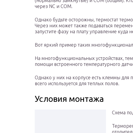
(нормально замкнутые) и COM (общий). Кто
через NC и COM.
Однако будьте осторожны, термостат термо
Через них может также подаваться переме
запустите фазу на плату управление куда н
Вот яркий пример таких многофункциональ
На многофункциональных устройствах, тем
помощи встроенного температурного датчи
Однако у них на корпусе есть клеммы для 
всего используется для теплых полов.
Условия монтажа
Схема по
Терморег
отопител