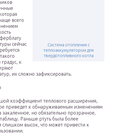
чиков
ненные
 которая
чаще всего
менением
кость
иферблату
туры сейчас
Система отопления с
требуется
теплоаккумулятором для
 такого
твердотопливного котла
градус, к
теряют
тур, их сложно зафиксировать.
ю
ьшой коэффициент теплового расширения,
уре приведет к обнаруживаемым изменениям
а закаленное, но обязательно прозрачное,
аблицу. Раньше ртуть была более
и слишком высок, что может привести к
льзовании.