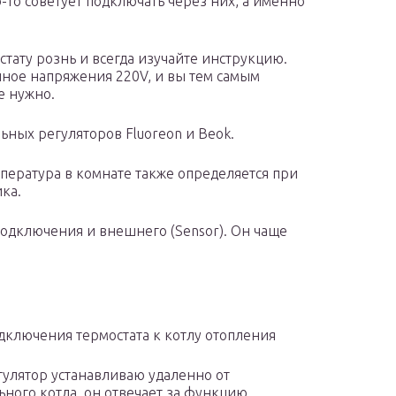
-то советует подключать через них, а именно
стату рознь и всегда изучайте инструкцию.
нное напряжения 220V, и вы тем самым
е нужно.
ных регуляторов Fluoreon и Beok.
пература в комнате также определяется при
ка.
подключения и внешнего (Sensor). Он чаще
дключения термостата к котлу отопления
улятор устанавливаю удаленно от
ьного котла, он отвечает за функцию