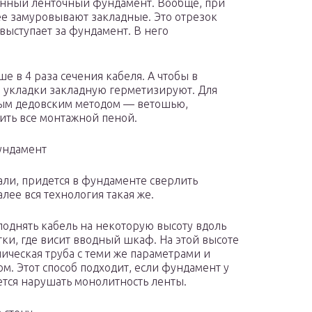
ленный ленточный фундамент. Вообще, при
нее замуровывают закладные. Это отрезок
выступает за фундамент. В него
е в 4 раза сечения кабеля. А чтобы в
е укладки закладную герметизируют. Для
рым дедовским методом — ветошью,
ить все монтажной пеной.
ундамент
али, придется в фундаменте сверлить
алее вся технология такая же.
поднять кабель на некоторую высоту вдоль
ки, где висит вводный шкаф. На этой высоте
лическая труба с теми же параметрами и
ом. Этот способ подходит, если фундамент у
ется нарушать монолитность ленты.