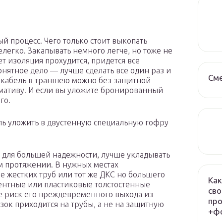
й процесс. Чего только стоит выкопать
елегко. Закапывать немного легче, но тоже не
ет изоляция прохудится, придется все
Понятное дело — лучше сделать все один раз и
См
ь кабель в траншею можно без защитной
рмативу. И если вы уложите бронированный
го.
ль уложить в двустенную специальную гофру
 для большей надежности, лучше укладывать
м протяжении. В нужных местах
е жестких труб или тот же ДКС но большего
Как
ментные или пластиковые толстостенные
сво
ле риск его преждевременного выхода из
про
зок приходится на трубы, а не на защитную
+фо