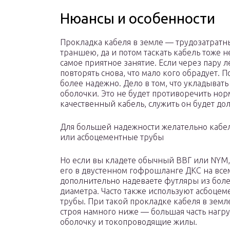
Нюансы и особенности
Прокладка кабеля в земле — трудозатратны
траншею, да и потом таскать кабель тоже н
самое приятное занятие. Если через пару л
повторять снова, что мало кого обрадует. 
более надежно. Дело в том, что укладыват
оболочки. Это не будет противоречить но
качественный кабель, служить он будет дол
Для большей надежности желательно кабе
или асбоцементные трубы
Но если вы кладете обычный ВВГ или NYM,
его в двустенном гофрошланге ДКС на все
дополнительно надеваете футляры из боле
диаметра. Часто также используют асбоце
трубы. При такой прокладке кабеля в зем
строя намного ниже — большая часть нагру
оболочку и токопроводящие жилы.