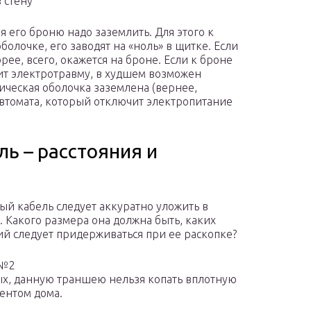
 стену
 его броню надо заземлить. Для этого к
олочке, его заводят на «ноль» в щитке. Если
орее, всего, окажется на броне. Если к броне
чит электротравму, в худшем возможен
ическая оболочка заземлена (вернее,
автомата, который отключит электропитание
ь – расстояния и
й кабель следует аккуратно уложить в
 Какого размера она должна быть, каких
ий следует придерживаться при ее раскопке?
 №2
х, данную траншею нельзя копать вплотную
ентом дома.