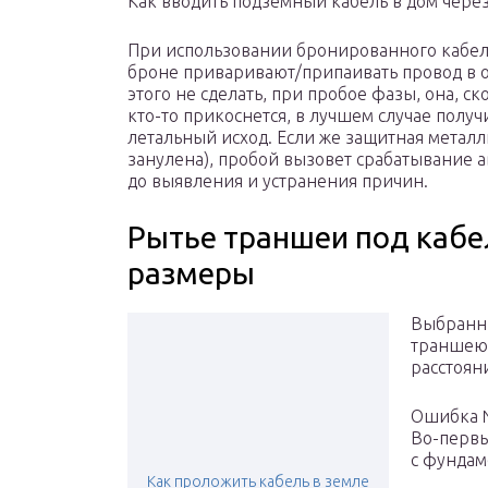
Как вводить подземный кабель в дом через
При использовании бронированного кабеля
броне приваривают/припаивать провод в об
этого не сделать, при пробое фазы, она, ск
кто-то прикоснется, в лучшем случае полу
летальный исход. Если же защитная металл
занулена), пробой вызовет срабатывание 
до выявления и устранения причин.
Рытье траншеи под кабел
размеры
Выбранны
траншею.
расстоян
Ошибка
Во-первы
с фундам
Как проложить кабель в земле