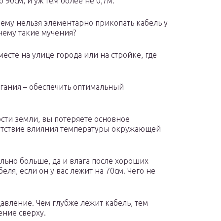
 90см, и уж тем более не 0,7м.
чему нельзя элементарно прикопать кабель у
 чему такие мучения?
есте на улице города или на стройке, где
егания – обеспечить оптимальный
сти земли, вы потеряете основное
утствие влияния температуры окружающей
льно больше, да и влага после хороших
ля, если он у вас лежит на 70см. Чего не
авление. Чем глубже лежит кабель, тем
ение сверху.