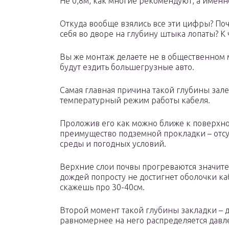
Не 0,8м, как многие рекомендуют, а именно
Откуда вообще взялись все эти цифры? По
себя во дворе на глубину штыка лопаты? К
Вы же монтаж делаете не в общественном м
будут ездить большегрузные авто.
Самая главная причина такой глубины зал
температурный режим работы кабеля.
Проложив его как можно ближе к поверхно
преимущество подземной прокладки – отс
среды и погодных условий.
Верхние слои почвы прогреваются значите
дождей попросту не достигнет оболочки кабе
скажешь про 30-40см.
Второй момент такой глубины закладки – д
равномернее на него распределяется давл