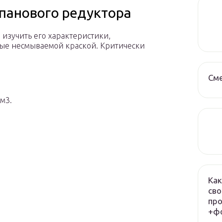
панового редуктора
изучить его характеристики,
ые несмываемой краской. Критически
См
м3.
Как
сво
про
+фо