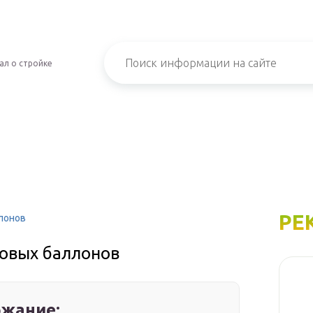
ал о стройке
РЕ
лонов
овых баллонов
жание: