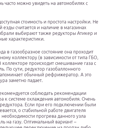
нь часто можно увидеть на автомобилях с
ступная стоимость и простота настройки. Не
езды считается и наличие в магазинах
брали выбирают также редукторы Атикер и
ные характеристики.
ода в газообразное состояние она проходит
ному коллектору (в зависимости от типа ГБО,
В коллекторе происходит смешивание газа с
ль. По сути, редуктор газобаллонного
напоминает обычный рефрижератор. А это
тура заметно падает.
екомендуется соблюдать рекомендации
а к системе охлаждения автомобиля. Очень
редуктора. Если при его подключении были
вается, о стабильной работе двигателя
е необходимости прогрева данного узла
ель на газу. Оптимальный вариант –
следующее переключение на пропан либо