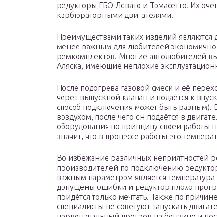
редукторы ГБО Ловато и Томасетто. Их оче
карбюраторными двигателями.
Преимуществами таких изделий являются до
менее важным для любителей экономичной 
ремкомплектов. Многие автолюбителей вы
Аляска, имеющие неплохие эксплуатацион
После подогрева газовой смеси и её перех
через выпускной клапан и подаётся к впуск
способ подключения может быть разным). 
воздухом, после чего он подаётся в двигате
оборудования по принципу своей работы 
значит, что в процессе работы его темпера
Во избежание различных неприятностей р
производителей по подключению редуктор
важным параметром является температура 
допущены ошибки и редуктор плохо прогре
придётся только мечтать. Также по причин
специалисты не советуют запускать двигат
первоначальный прогрев на бензине и по