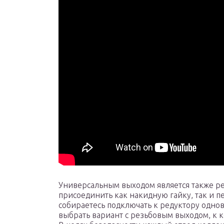
Универсальным выходом является также р
присоединить как накидную гайку, так и п
собираетесь подключать к редуктору однов
выбрать вариант с резьбовым выходом, к 