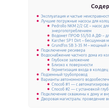
Содер
Эксплуатация и частые неисправнос
Лучшие погружные насосы для коло
Pedrollo NKM 2/2 GE – насос д
энергопотреблением
Водомет ПРОФ 55/50 А ДФ – д
Karcher SP1 Dirt – бесшумная
Grundfos SB 3-35 M – мощный 
Подключение ресивера
Водоснабжение частного дома из ко
Глубокое заложение
Близко к поверхности
Герметизация входа в колодец
Подземный трубопровод
Варианты автономного водообеспеч
Способ #1 — с автоматизирова
Способ #2 — с установкой глу
Подключение скважины к дому и вн
Дворовая магистраль: проведение в