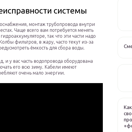
неисправности системы
оснабжения, монтаж трубопровода внутри
естах. Чаще всего вам потребуется менять
гидроаккумуляторе, так что эти части надо
олбы фильтров, в жару, часто текут из-за
См
едусмотреть ёмкость для сбора воды.
д, и у вас часть водопровода оборудована
чать его всю зиму. Кабели имеют
ребляют очень мало энергии.
Как
сво
про
+фо