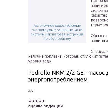
них разл
зависимо
столба в
характер
поверхно
герметич
Автономное водоснабжение
частного дома: основные части
системы и пошаговая инструкция
Обычно о
по обустройству
защиты о
Специали
наличие поплавка, который отключит пита
уровня воды
Pedrollo NKM 2/2 GE – насо
энергопотреблением
5.0
★★★★★
оценка редакции