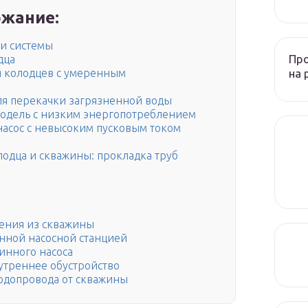
жание:
ти системы
Пр
дца
на 
ля колодцев с умеренным
ля перекачки загрязненной воды
 модель с низким энергопотреблением
насос с невысоким пусковым током
лодца и скважины: прокладка труб
ения из скважины
нной насосной станцией
бинного насоса
утреннее обустройство
одопровода от скважины