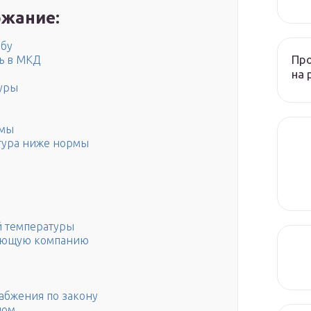
жание:
обу
Пр
ь в МКД
на 
уры
рмы
атура ниже нормы
ой температуры
ляющую компанию
набжения по закону
дом