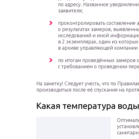
по адресу. Названное уведомление
заявителя;
проконтролировать составление а
о результатах замеров, выявленн
исследований и иной информаци
в 2 экземплярах, один из которых
в архиве управляющей компании
по итогам проведённых замеров 
с требованием о проведении пере
На заметку! Следует учесть, что по Прави
производиться после её спускания на прот
Какая температура вод
Оптималь
установл
санитарн