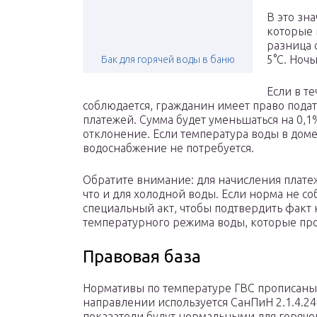
В это зн
которые 
разница 
5°C. Ноч
Бак для горячей воды в баню
Если в т
соблюдается, гражданин имеет право пода
платежей. Сумма будет уменьшаться на 0,1
отклонение. Если температура воды в доме 
водоснабжение не потребуется.
Обратите внимание: для начисления плате
что и для холодной воды. Если норма не со
специальный акт, чтобы подтвердить факт
температурного режима воды, которые про
Правовая база
Нормативы по температуре ГВС прописаны
направлении используется СанПиН 2.1.4.24
показатели будут нормальными для горяче