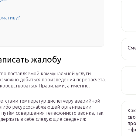
ормативу?
См
написать жалобу
ество поставляемой коммунальной услуги
озможно добиться произведения перерасчёта.
ководствоваться Правилами, а именно:
ветствии температур диспетчеру аварийной
 либо ресурсоснабжающей организации.
Как
е путём совершения телефонного звонка, так
сво
держать в себе следующие сведения:
про
+фо